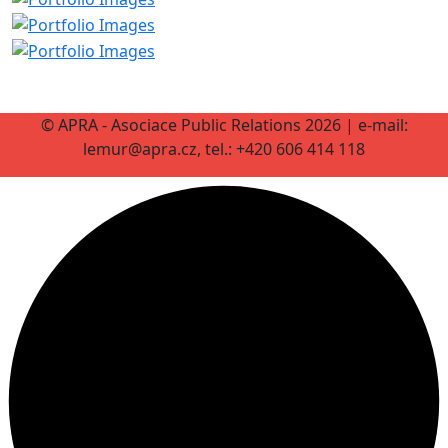
© APRA - Asociace Public Relations 2026 | e-mail:
lemur@apra.cz, tel.: +420 606 414 118