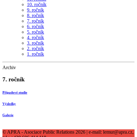
10. ročník
9. ročník
8. ročník
7. ročník
6. ročník
5. ročník
4. ročník
3. ročník
2. ročník
1. ročník
Archiv
7. ročník
Případové studie
Výsledky
Galerie
© APRA - Asociace Public Relations 2026 | e-mail: lemur@apra.cz,