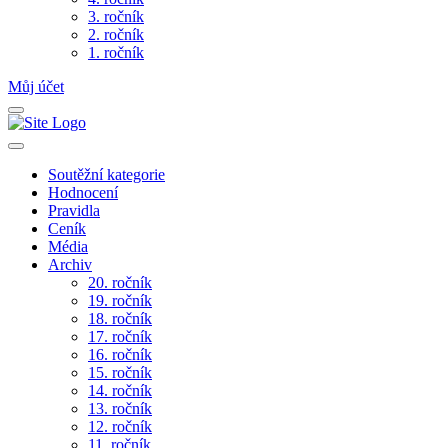
3. ročník
2. ročník
1. ročník
Můj účet
Soutěžní kategorie
Hodnocení
Pravidla
Ceník
Média
Archiv
20. ročník
19. ročník
18. ročník
17. ročník
16. ročník
15. ročník
14. ročník
13. ročník
12. ročník
11. ročník