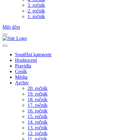
3. ročník
2. ročník
1. ročník
Můj účet
Soutěžní kategorie
Hodnocení
Pravidla
Ceník
Média
Archiv
20. ročník
19. ročník
18. ročník
17. ročník
16. ročník
15. ročník
14. ročník
13. ročník
12. ročník
11. ročník