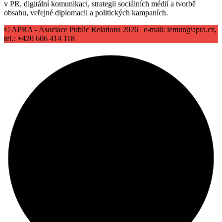
v PR, digitální komunikaci, strategii sociálních médií a tvorbě
obsahu, veřejné diplomacii a politických kampaních.
© APRA - Asociace Public Relations 2026 | e-mail: lemur@apra.cz,
tel.: +420 606 414 118