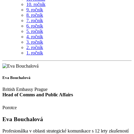
10. ročník
9. ročník
8. ročník
7. ročník
6. ročník
5. ročník
4. ročník
3. ročník
2. ročník
1. ročník
Eva Bouchalová
British Embassy Prague
Head of Comms and Public Affairs
Porotce
Eva Bouchalová
Profesionálka v oblasti strategické komunikace s 12 lety zkušeností