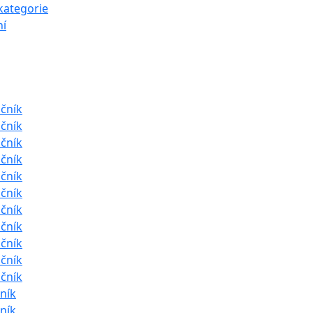
kategorie
í
očník
očník
očník
očník
očník
očník
očník
očník
očník
očník
očník
čník
čník