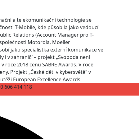
mační a telekomunikační technologie se
ečnosti T-Mobile, kde působila jako vedoucí
blic Relations (Account Manager pro T-
společnosti Motorola, Moeller
sobí jako specialistka externí komunikace ve
ly i v zahraničí – projekt „Svoboda není
l v roce 2018 cenu SABRE Awards. V roce
ny. Projekt „České děti v kybersvětě“ v
outěži European Excellence Awards.
20 606 414 118