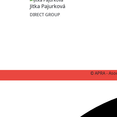
Jitka Pajurková
DIRECT GROUP
© APRA - Asoc