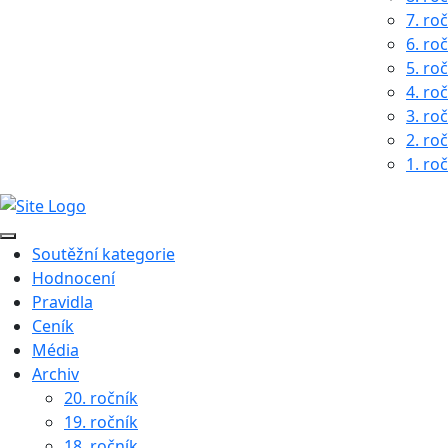
7. ro
6. ro
5. ro
4. ro
3. ro
2. ro
1. ro
Soutěžní kategorie
Hodnocení
Pravidla
Ceník
Média
Archiv
20. ročník
19. ročník
18. ročník