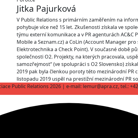
Jitka Pajurková
V Public Relations s primárním zaměřením na infor
pohybuje více než 15 let. Zkušenosti získala ve spol
týmu externí komunikace a v PR agenturách AC&C Pu
Mobile a Seznam.cz) a CoLin (Account Manager pro 
Elektrotechnika a Check Point). V současné době pů
společnosti O2. Projekty, na kterých pracovala, uspě
samozřejmost“ (ve spolupráci s O2 Slovensko) získa
2019 pak byla členkou poroty této mezinárodní PR ce
listopadu 2019 uspěl na prestižní mezinárodní PR s
iace Public Relations 2026 | e-mail: lemur@apra.cz, tel.: +4