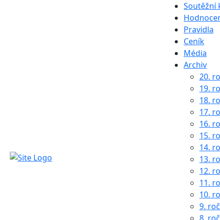
Soutěžní 
Hodnocen
Pravidla
Ceník
Média
Archiv
20. r
19. r
18. r
17. r
16. r
15. r
14. r
13. r
12. r
11. r
10. r
9. ro
8. ro