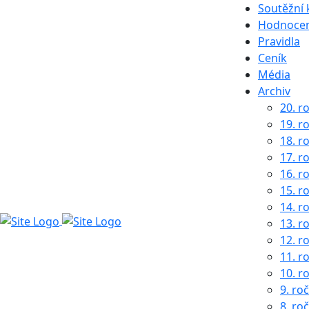
Soutěžní 
Hodnocen
Pravidla
Ceník
Média
Archiv
20. r
19. r
18. r
17. r
16. r
15. r
14. r
13. r
12. r
11. r
10. r
9. ro
8. ro