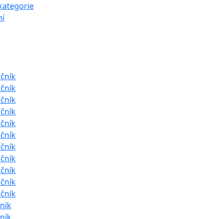
kategorie
í
očník
očník
očník
očník
očník
očník
očník
očník
očník
očník
očník
čník
čník