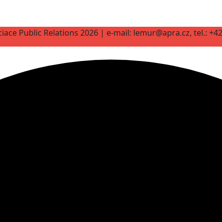
iace Public Relations 2026 | e-mail: lemur@apra.cz, tel.: +4