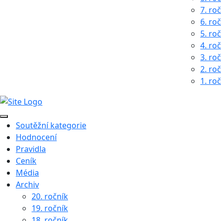
7. ro
6. ro
5. ro
4. ro
3. ro
2. ro
1. ro
Soutěžní kategorie
Hodnocení
Pravidla
Ceník
Média
Archiv
20. ročník
19. ročník
18. ročník