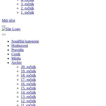
3. ročník
2. ročník
1. ročník
Můj účet
Soutěžní kategorie
Hodnocení
Pravidla
Ceník
Média
Archiv
20. ročník
19. ročník
18. ročník
17. ročník
16. ročník
15. ročník
14. ročník
13. ročník
12. ročník
11. ročník