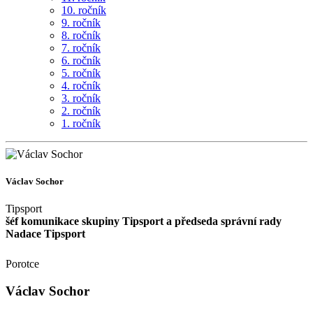
10. ročník
9. ročník
8. ročník
7. ročník
6. ročník
5. ročník
4. ročník
3. ročník
2. ročník
1. ročník
Václav Sochor
Tipsport
šéf komunikace skupiny Tipsport a předseda správní rady
Nadace Tipsport
Porotce
Václav Sochor