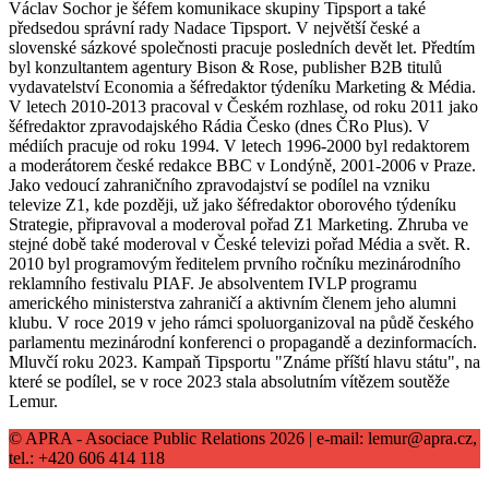
Václav Sochor je šéfem komunikace skupiny Tipsport a také
předsedou správní rady Nadace Tipsport. V největší české a
slovenské sázkové společnosti pracuje posledních devět let. Předtím
byl konzultantem agentury Bison & Rose, publisher B2B titulů
vydavatelství Economia a šéfredaktor týdeníku Marketing & Média.
V letech 2010-2013 pracoval v Českém rozhlase, od roku 2011 jako
šéfredaktor zpravodajského Rádia Česko (dnes ČRo Plus). V
médiích pracuje od roku 1994. V letech 1996-2000 byl redaktorem
a moderátorem české redakce BBC v Londýně, 2001-2006 v Praze.
Jako vedoucí zahraničního zpravodajství se podílel na vzniku
televize Z1, kde později, už jako šéfredaktor oborového týdeníku
Strategie, připravoval a moderoval pořad Z1 Marketing. Zhruba ve
stejné době také moderoval v České televizi pořad Média a svět. R.
2010 byl programovým ředitelem prvního ročníku mezinárodního
reklamního festivalu PIAF. Je absolventem IVLP programu
amerického ministerstva zahraničí a aktivním členem jeho alumni
klubu. V roce 2019 v jeho rámci spoluorganizoval na půdě českého
parlamentu mezinárodní konferenci o propagandě a dezinformacích.
Mluvčí roku 2023. Kampaň Tipsportu "Známe příští hlavu státu", na
které se podílel, se v roce 2023 stala absolutním vítězem soutěže
Lemur.
© APRA - Asociace Public Relations 2026 | e-mail: lemur@apra.cz,
tel.: +420 606 414 118