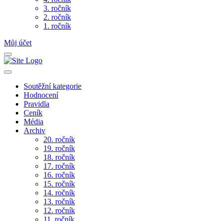
3. ročník
2. ročník
1. ročník
Můj účet
Soutěžní kategorie
Hodnocení
Pravidla
Ceník
Média
Archiv
20. ročník
19. ročník
18. ročník
17. ročník
16. ročník
15. ročník
14. ročník
13. ročník
12. ročník
11. ročník