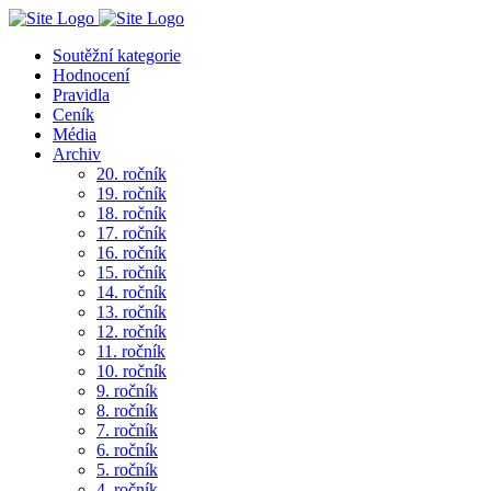
Soutěžní kategorie
Hodnocení
Pravidla
Ceník
Média
Archiv
20. ročník
19. ročník
18. ročník
17. ročník
16. ročník
15. ročník
14. ročník
13. ročník
12. ročník
11. ročník
10. ročník
9. ročník
8. ročník
7. ročník
6. ročník
5. ročník
4. ročník