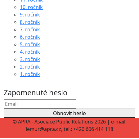
10. ročník
9. ročník
8. ročník
7. ročník
6. ročník
5. ročník
4. ročník
3. ročník
2. ročník
1. ročník
Zapomenuté heslo
Obnovit heslo
© APRA - Asociace Public Relations 2026 | e-mail:
lemur@apra.cz, tel.: +420 606 414 118